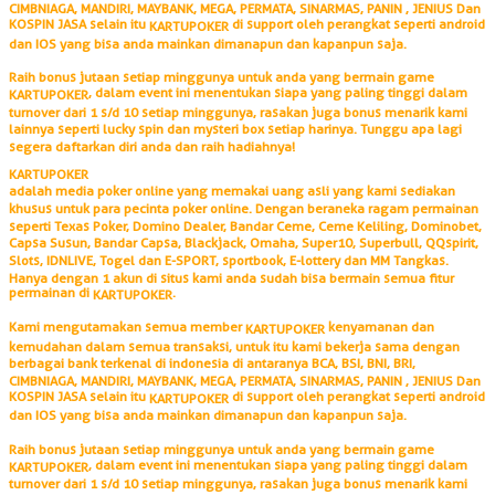
CIMBNIAGA, MANDIRI, MAYBANK, MEGA, PERMATA, SINARMAS, PANIN , JENIUS Dan
KOSPIN JASA selain itu
di support oleh perangkat seperti android
KARTUPOKER
dan IOS yang bisa anda mainkan dimanapun dan kapanpun saja.
Raih bonus jutaan setiap minggunya untuk anda yang bermain game
, dalam event ini menentukan siapa yang paling tinggi dalam
KARTUPOKER
turnover dari 1 s/d 10 setiap minggunya, rasakan juga bonus menarik kami
lainnya seperti lucky spin dan mysteri box setiap harinya. Tunggu apa lagi
segera daftarkan diri anda dan raih hadiahnya!
KARTUPOKER
adalah media poker online yang memakai uang asli yang kami sediakan
khusus untuk para pecinta poker online. Dengan beraneka ragam permainan
seperti Texas Poker, Domino Dealer, Bandar Ceme, Ceme Keliling, Dominobet,
Capsa Susun, Bandar Capsa, Blackjack, Omaha, Super10, Superbull, QQspirit,
Slots, IDNLIVE, Togel dan E-SPORT, sportbook, E-lottery dan MM Tangkas.
Hanya dengan 1 akun di situs kami anda sudah bisa bermain semua fitur
permainan di
.
KARTUPOKER
Kami mengutamakan semua member
kenyamanan dan
KARTUPOKER
kemudahan dalam semua transaksi, untuk itu kami bekerja sama dengan
berbagai bank terkenal di indonesia di antaranya BCA, BSI, BNI, BRI,
CIMBNIAGA, MANDIRI, MAYBANK, MEGA, PERMATA, SINARMAS, PANIN , JENIUS Dan
KOSPIN JASA selain itu
di support oleh perangkat seperti android
KARTUPOKER
dan IOS yang bisa anda mainkan dimanapun dan kapanpun saja.
Raih bonus jutaan setiap minggunya untuk anda yang bermain game
, dalam event ini menentukan siapa yang paling tinggi dalam
KARTUPOKER
turnover dari 1 s/d 10 setiap minggunya, rasakan juga bonus menarik kami