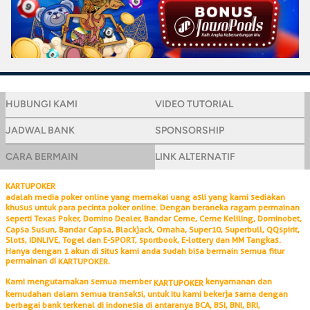
HUBUNGI KAMI
VIDEO TUTORIAL
JADWAL BANK
SPONSORSHIP
CARA BERMAIN
LINK ALTERNATIF
KARTUPOKER
adalah media poker online yang memakai uang asli yang kami sediakan
khusus untuk para pecinta poker online. Dengan beraneka ragam permainan
seperti Texas Poker, Domino Dealer, Bandar Ceme, Ceme Keliling, Dominobet,
Capsa Susun, Bandar Capsa, Blackjack, Omaha, Super10, Superbull, QQspirit,
Slots, IDNLIVE, Togel dan E-SPORT, sportbook, E-lottery dan MM Tangkas.
Hanya dengan 1 akun di situs kami anda sudah bisa bermain semua fitur
permainan di
.
KARTUPOKER
Kami mengutamakan semua member
kenyamanan dan
KARTUPOKER
kemudahan dalam semua transaksi, untuk itu kami bekerja sama dengan
berbagai bank terkenal di indonesia di antaranya BCA, BSI, BNI, BRI,