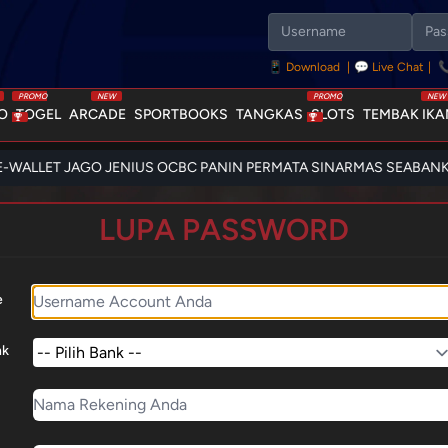
📱 Download
|
💬 Live Chat
|

PROMO
NEW
PROMO
NEW
NO
TOGEL
ARCADE
SPORTBOOKS
TANGKAS
SLOTS
TEMBAK IKA
 E-WALLET JAGO JENIUS OCBC PANIN PERMATA SINARMAS SEABANK O
LUPA PASSWORD
e
nk